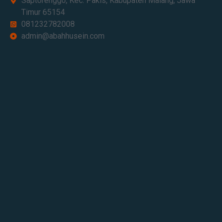
Saptorenggo, Kec. Pakis, Kabupaten Malang, Jawa
Timur 65154​
081232782008
admin@abahhusein.com