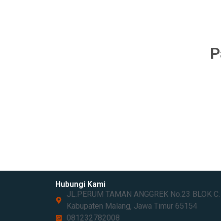
P
Hubungi Kami
JL.PERUM TAMAN ANGGREK No.23 BLOK C. Sa
Kabupaten Malang, Jawa Timur 65154​
081232782008