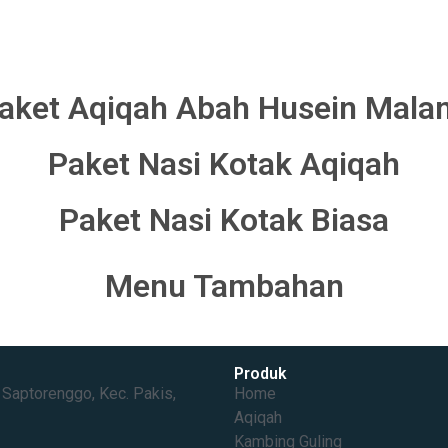
aket Aqiqah Abah Husein Mala
Paket Nasi Kotak Aqiqah
Paket Nasi Kotak Biasa
Menu Tambahan
Produk
ptorenggo, Kec. Pakis,
Home
Aqiqah
Kambing Guling