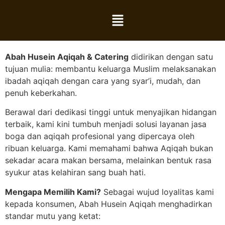
Mengenal Abah Husein Aqiqah & Catering
“Menyempurnakan Ibadah dengan Cita Rasa yang
Berkah”
Abah Husein Aqiqah & Catering
didirikan dengan satu
tujuan mulia: membantu keluarga Muslim melaksanakan
ibadah aqiqah dengan cara yang syar’i, mudah, dan
penuh keberkahan.
Berawal dari dedikasi tinggi untuk menyajikan hidangan
terbaik, kami kini tumbuh menjadi solusi layanan jasa
boga dan aqiqah profesional yang dipercaya oleh
ribuan keluarga. Kami memahami bahwa Aqiqah bukan
sekadar acara makan bersama, melainkan bentuk rasa
syukur atas kelahiran sang buah hati.
Mengapa Memilih Kami?
Sebagai wujud loyalitas kami
kepada konsumen, Abah Husein Aqiqah menghadirkan
standar mutu yang ketat: