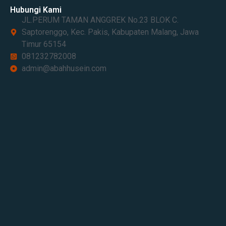
Hubungi Kami
JL.PERUM TAMAN ANGGREK No.23 BLOK C.
Saptorenggo, Kec. Pakis, Kabupaten Malang, Jawa
Timur 65154​
081232782008
admin@abahhusein.com